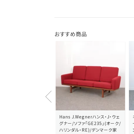
おすすめ商品
J.Wegnerハンス・J・ウェ
Hans J.Wegnerハンス・J・ウェ
ソファ「GE236」(オーク・
グナー/ソファ「GE235」(オーク/
x)/デンマーク家
ハリンダル・RE)/デンマーク家