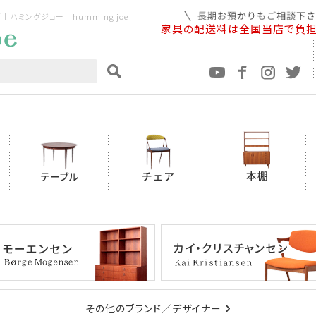
ミングジョー humming joe
家具の配送料は全国当店で負
その他のブランド／デザイナー