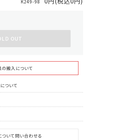
0円(税込0円)
K249-98
OLD OUT
具の搬入について
スについて
について問い合わせる