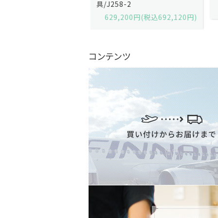
2-13
具/J258-2
,600円(税込679,360円)
629,200円(税込692,120円)
コンテンツ