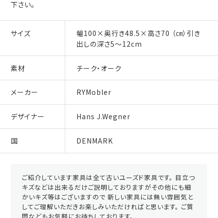
下さい。
サイズ
幅100×奥行き48.5×高さ70 （㎝）引き
出しの深さ5～12cm
素材
チーク・オーク
メーカー
RYMobler
デザイナー
Hans J.Wegner
国
DENMARK
ご紹介しています家具は全て古いユーズド家具です。 目立つ
キズなどは出来るだけご説明しておりますがその他にも細
かいキズ等はございますので 新しい家具には無い雰囲気と
してご理解いただきお楽しみいただければと思います。 ご質
問などもお気軽にお待ちしております。