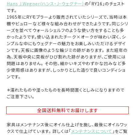
Hans J.Wegner(ハンス・J・ウェグナー）
の「RY16」のチェスト
です。
1965年にRYモブラーより販売されていたシリーズで、当時は本
棚やビュローなど様々な組み合わせができたようです。同じシリ
ーズを並べてウォールシェルフのような使い方をすることも多
かったようです。使い込まれたチーク×オークが味わい深く、シ
ンプルな中にもウェグナーの魅力をお楽しみいただけるデザイ
ンです。天板に画像のような輪ジミの跡があります。 また経年の
為、天板中央に突板がひび割れた跡がありますが、ご使用には
問題はありません。 その他、細かいキズやわずかな凹みなど多
少使用感はありますが、しっかりとした造りで良いコンディショ
ンです。
＊濡れたものや湿ったものを長時間置くとしみになりますので
ご注意下さい。
全国送料無料
でお届けします
家具はメンテナンス後にオイル仕上げを施し、最後にオイルワッ
クスで仕上げています。 詳しくは「
メンテナンスについて
」をご覧