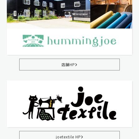
店舗HP
joetextile HP