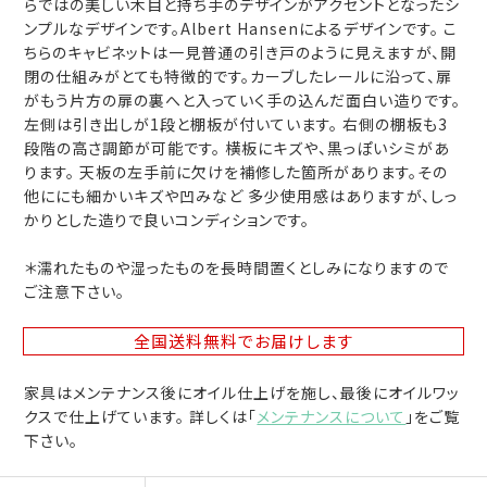
らではの美しい木目と持ち手のデザインがアクセントとなったシ
ンプルなデザインです。Albert Hansenによるデザインです。 こ
ちらのキャビネットは一見普通の引き戸のように見えますが、開
閉の仕組みがとても特徴的です。カーブしたレールに沿って、扉
がもう片方の扉の裏へと入っていく手の込んだ面白い造りです。
左側は引き出しが1段と棚板が付いています。 右側の棚板も3
段階の高さ調節が可能です。 横板にキズや、黒っぽいシミがあ
ります。 天板の左手前に欠けを補修した箇所があります。その
他ににも細かいキズや凹みなど 多少使用感はありますが、しっ
かりとした造りで良いコンディションです。
＊濡れたものや湿ったものを長時間置くとしみになりますので
ご注意下さい。
全国送料無料
でお届けします
家具はメンテナンス後にオイル仕上げを施し、最後にオイルワッ
クスで仕上げています。 詳しくは「
メンテナンスについて
」をご覧
下さい。