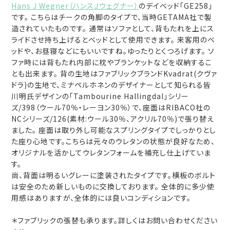
Hans J Wegner（ハンスＪウェグナー）
のデイベッド「GE258」
です。 こちらはチークの角脚のタイプで、当時GETAMA社で製
造されていたものです。 通常はソファとして、背もたれを上にス
ライドさせ持ち上げるとベッドとして使用できます。 来客用のベ
ッドや、お昼寝などにもいいですね。ゆったりとくつろげます。 ソ
ファ時には背もたれ内部に枕やブランケットなどを収納するこ
とも出来ます。 背の生地はファブリックブランドKvadrat(クヴァ
ドラ)の生地で、ミナペルホネンのデザイナーとして知られる皆
川明氏デザインの「Tambourine Hallingdal」シリー
ズ/398（ウール70％・レーヨン30％）で、座面はRIBACO社の
NCシリーズ/126(素材:ウール30％、アクリル70％)で張り替え
ました。 座面は取り外し可能なスプリングタイプでしっかりとし
た座り心地です。こちらは元々のウレタンの状態が良好なため、
オリジナルを活かしてウレタンフォームを補充し仕上げていま
す。
尚、背面は明るいグレーに塗装されたタイプです。横板のボルト
は安全のため新しいものに交換しております。 全体的に多少使
用感はありますが、全体的には良いコンディションです。
＊ファブリックの張替も承ります。詳しくはお問い合わせください