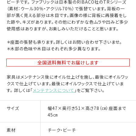
ビーチです。 ファブリックは日本製のRIBACO社のTRシリーズ
（素材：ウール30％・アクリル70％）で張替ています。背板の一
部が黒く見える部分は木目です。画像の様に背板に再接着をし
た跡や、キズがあります。その他にわずかな色ムラや凹みど多少
使用感はありますが、お楽しみいただけることと思います。
＊座面の張替も承ります。詳しくはお問い合わせ下さいませ。
＊木部の色味や木目はそれぞれ多少異なります。
全国送料無料
でお届けします
家具はメンテナンス後にオイル仕上げを施し、最後にオイルワッ
クスで仕上げています。最後にオイルワックスで仕上げていま
す。 詳しくは「
メンテナンスについて
」をご覧下さい。
サイズ
幅47×奥行き51×高さ78（㎝）座面まで
45㎝
素材
チーク・ビーチ