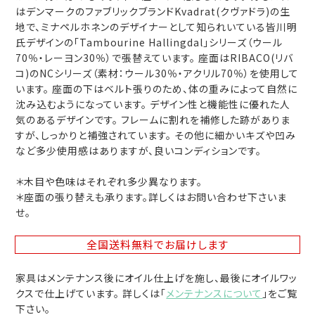
はデンマークのファブリックブランドKvadrat(クヴァドラ)の生
地で、ミナペルホネンのデザイナーとして知られいている皆川明
氏デザインの「Tambourine Hallingdal」シリーズ（ウール
70％・レーヨン30％）で張替えています。 座面はRIBACO(リバ
コ)のNCシリーズ（素材：ウール30％・アクリル70％）を使用して
います。 座面の下はベルト張りのため、体の重みによって自然に
沈み込むようになっています。 デザイン性と機能性に優れた人
気のあるデザインです。 フレームに割れを補修した跡がありま
すが、しっかりと補強されています。 その他に細かいキズや凹み
など多少使用感はありますが、良いコンディションです。
＊木目や色味はそれぞれ多少異なります。
＊座面の張り替えも承ります。詳しくはお問い合わせ下さいま
せ。
全国送料無料
でお届けします
家具はメンテナンス後にオイル仕上げを施し、最後にオイルワッ
クスで仕上げています。 詳しくは「
メンテナンスについて
」をご覧
下さい。