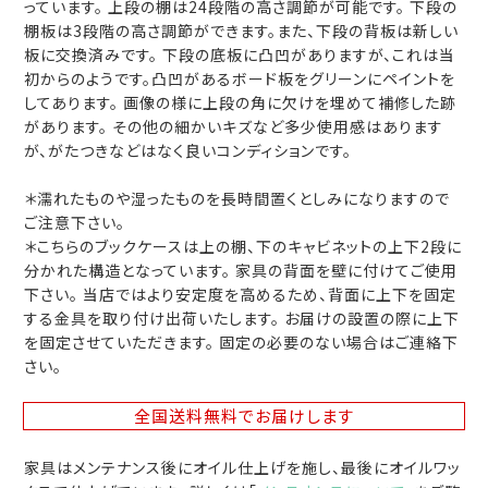
っています。 上段の棚は24段階の高さ調節が可能です。 下段の
棚板は3段階の高さ調節ができます。また、下段の背板は新しい
板に交換済みです。 下段の底板に凸凹がありますが、これは当
初からのようです。凸凹があるボード板をグリーンにペイントを
してあります。 画像の様に上段の角に欠けを埋めて補修した跡
があります。 その他の細かいキズなど多少使用感はあります
が、がたつきなどはなく良いコンディションです。
＊濡れたものや湿ったものを長時間置くとしみになりますので
ご注意下さい。
＊こちらのブックケースは上の棚、下のキャビネットの上下2段に
分かれた構造となっています。 家具の背面を壁に付けてご使用
下さい。 当店ではより安定度を高めるため、背面に上下を固定
する金具を取り付け出荷いたします。 お届けの設置の際に上下
を固定させていただきます。 固定の必要のない場合はご連絡下
さい。
全国送料無料
でお届けします
家具はメンテナンス後にオイル仕上げを施し、最後にオイルワッ