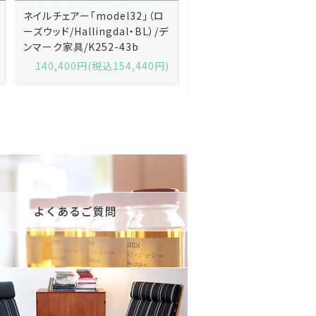
Kai Kristiansenカイ・クリスチ
Johannes Andersen
ャンセン/ダイニングチェアー
ス・アンダーセン/サイドボ
「No.42」（ローズウッド・レザー
「model 160」（ローズウッ
黒）/デンマーク家具/J252-57j
デンマーク家具/J219-30
175,600円(税込193,160円)
602,000円(税込662,2