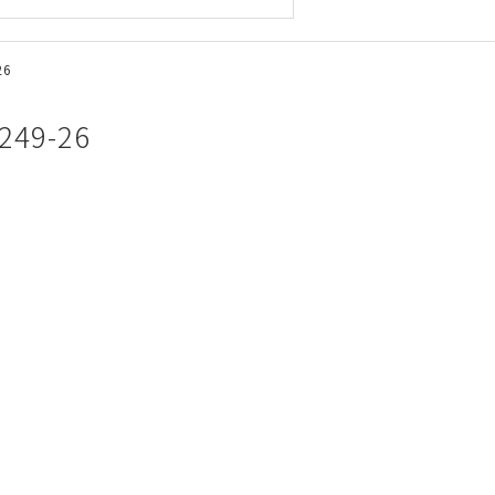
26
49-26