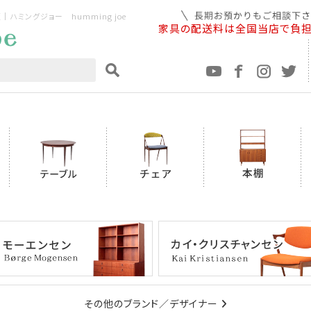
ミングジョー humming joe
家具の配送料は全国当店で負
その他のブランド／デザイナー