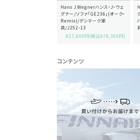
J.Wegnerハンス・J・ウェ
Hans J.Wegnerハンス・J・ウェ
ソファ「GE236」(オーク・
グナー/ソファ「GE235」(オーク/
x)/デンマーク家
ハリンダル・RE)/デンマーク家
2-13
具/J258-2
,600円(税込679,360円)
629,200円(税込692,120円)
コンテンツ