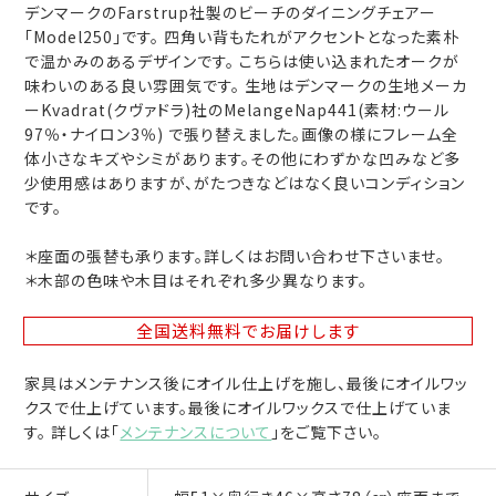
デンマークのFarstrup社製のビーチのダイニングチェアー
「Model250」です。 四角い背もたれがアクセントとなった素朴
で温かみのあるデザインです。 こちらは使い込まれたオークが
味わいのある良い雰囲気です。 生地はデンマークの生地メーカ
ーKvadrat(クヴァドラ)社のMelangeNap441(素材:ウール
97％・ナイロン3％) で張り替えました。画像の様にフレーム全
体小さなキズやシミがあります。その他にわずかな凹みなど多
少使用感はありますが、がたつきなどはなく良いコンディション
です。
＊座面の張替も承ります。詳しくはお問い合わせ下さいませ。
＊木部の色味や木目はそれぞれ多少異なります。
全国送料無料
でお届けします
家具はメンテナンス後にオイル仕上げを施し、最後にオイルワッ
クスで仕上げています。最後にオイルワックスで仕上げていま
す。 詳しくは「
メンテナンスについて
」をご覧下さい。