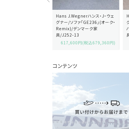
J.Wegnerハンス・J・ウェ
Hans J.Wegnerハンス・J・ウェ
ソファ「GE236」(オーク・
グナー/ソファ「GE235」(オーク/
x)/デンマーク家
ハリンダル・RE)/デンマーク家
2-13
具/J258-2
,600円(税込679,360円)
629,200円(税込692,120円)
コンテンツ