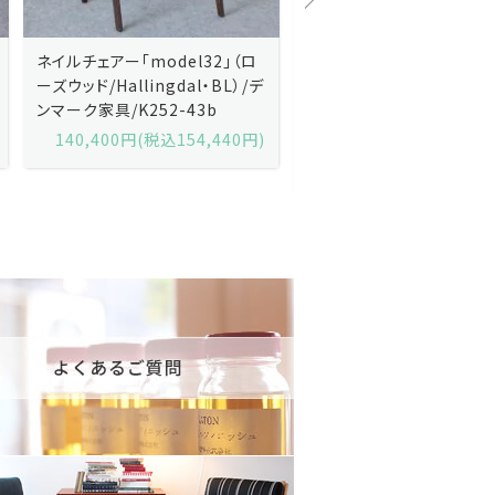
Kai Kristiansenカイ・クリスチ
Johannes Andersen
ャンセン/ダイニングチェアー
ス・アンダーセン/サイドボ
「No.42」（ローズウッド・レザー
「model 160」（ローズウッ
黒）/デンマーク家具/J252-57j
デンマーク家具/J219-30
175,600円(税込193,160円)
602,000円(税込662,2