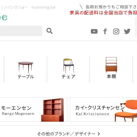
ミングジョー humming joe
家具の配送料は全国当店で負
その他のブランド／デザイナー