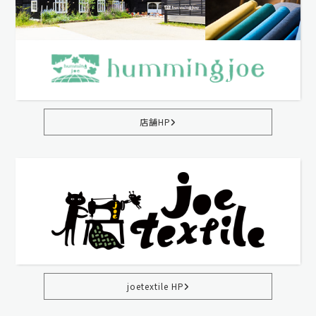
店舗HP
joetextile HP