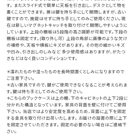
す。 またスライド式で簡単に天板を引き出し、デスクとして物を
書くことができます。 扉は鍵を持ち手にして開閉しますが、古い
鍵ですので、施錠はせずに持ち手としてのみご使用ください。現
在は新しいマグネットキャッチを取り付けて開閉しやすいように
しています。 上段の棚板は5段階の高さ調節が可能です。下段の
棚板は固定です。(取り外し可） 上段の角部に画像のような欠け
の補修や、天板や横板にキズがあります。 その他の細かいキズ
や凹み、引き出しのしみなど 多少使用感はありますが、がたつ
きなどはなく良いコンディションです。
＊濡れたものや湿ったものを長時間置くとしみになりますので
ご注意下さい。
＊古い家具ですので、鍵がご使用できなくなることが考えられま
す。鍵は持ち手としてのみご使用下さい。
＊こちらのブックケースは上の棚、下のキャビネットの上下2段に
分かれた構造となっています。 家具の背面を壁に付けてご使用
下さい。 当店ではより安定度を高めるため、背面に上下を固定
する金具を取り付け出荷いたします。 お届けの設置の際に上下
を固定させていただきます。 固定の必要のない場合はご連絡下
さい。