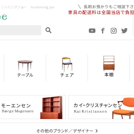
ミングジョー humming joe
家具の配送料は全国当店で負
その他のブランド／デザイナー