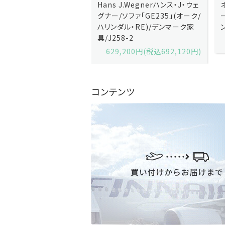
J.Wegnerハンス・J・ウェ
Hans J.Wegnerハンス・J・ウェ
ソファ「GE236」(オーク・
グナー/ソファ「GE235」(オーク/
x)/デンマーク家
ハリンダル・RE)/デンマーク家
2-13
具/J258-2
,600円(税込679,360円)
629,200円(税込692,120円)
コンテンツ