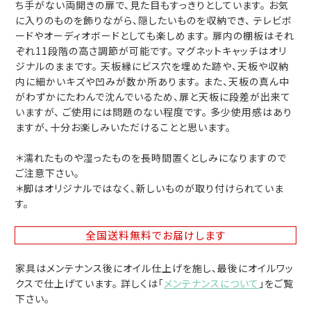
ち手がない両開きの扉で、見た目もすっきりとしています。 お気
に入りのものを飾りながら、隠したいものを収納でき、 テレビボ
ードやオーディオボードとしても楽しめます。 扉内の棚板はそれ
ぞれ11段階の高さ調節が可能です。 マグネットキャッチはオリ
ジナルのままです。 天板縁にビス穴を埋めた跡や、天板や収納
内に細かいキズや凹みが数か所あります。 また、天板の真ん中
がわずかにたわんで沈んでいるため、扉と天板に段差が出来て
いますが、 ご使用には問題のない程度です。 多少使用感はあり
ますが、十分お楽しみいただけることと思います。
＊濡れたものや湿ったものを長時間置くとしみになりますので
ご注意下さい。
＊脚はオリジナルではなく、新しいものが取り付けられていま
す。
全国送料無料
でお届けします
家具はメンテナンス後にオイル仕上げを施し、最後にオイルワッ
クスで仕上げています。 詳しくは「
メンテナンスについて
」をご覧
下さい。