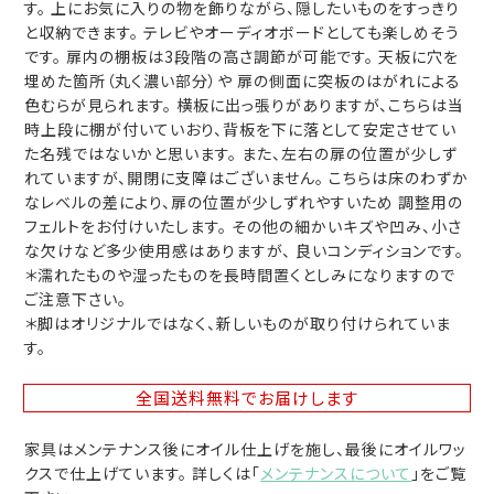
す。 上にお気に入りの物を飾りながら、隠したいものをすっきり
と収納できます。 テレビやオーディオボードとしても楽しめそう
です。 扉内の棚板は3段階の高さ調節が可能です。 天板に穴を
埋めた箇所（丸く濃い部分）や 扉の側面に突板のはがれによる
色むらが見られます。 横板に出っ張りがありますが、こちらは当
時上段に棚が付いていおり、背板を下に落として安定させてい
た名残ではないかと思います。 また、左右の扉の位置が少しず
れていますが、開閉に支障はございません。 こちらは床のわずか
なレベルの差により、扉の位置が少しずれやすいため 調整用の
フェルトをお付けいたします。 その他の細かいキズや凹み、小さ
な欠けなど多少使用感はありますが、 良いコンディションです。
＊濡れたものや湿ったものを長時間置くとしみになりますので
ご注意下さい。
＊脚はオリジナルではなく、新しいものが取り付けられていま
す。
全国送料無料
でお届けします
家具はメンテナンス後にオイル仕上げを施し、最後にオイルワッ
クスで仕上げています。 詳しくは「
メンテナンスについて
」をご覧