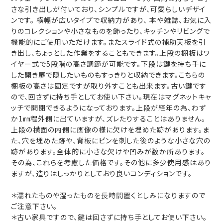
さな引き出しが付いており、シンプルですが、可愛らしいデザイ
ンです。 横幅が広いタイプで収納力があり、 本や雑誌、お気に入
りのコレクションや小さなものを飾ったり、キッチンやリビングで
機能的にご使用いただけます。またスライド式の補助天板を引
き出し、ちょっとした作業をすることもできます。上段の棚板はワ
イヤー式で5段階の高さ調節が可能です。下段は鍵を持ち手に
した開き扉で隠したいものもすっきりと収納できます。こちらの
棚板の高さは固定ですが取り外すことも出来ます。古い鍵です
ので、回さずに持ち手としてお使い下さい。現在はマグネットキャ
ッチで開閉できるようになっております。上段が経年の為、わず
か1㎜程外側に出ていますが、ズレたりすることはありません。
上段の横面の内側に画像の様に欠けを埋めた跡があります。ま
た、穴を埋めた跡や、背板にピンを刺した後のような小さな穴の
跡があります。全体的に小さな欠けや凹みが数か所あります。
その為、これらを考慮した価格です。その他に多少使用感はあり
ますが、造りはしっかりとしており良いコンディションです。
＊濡れたものや湿ったものを長時間置くとしみになりますので
ご注意下さい。
＊古い家具ですので、鍵は回さずに持ち手としてお使い下さい。