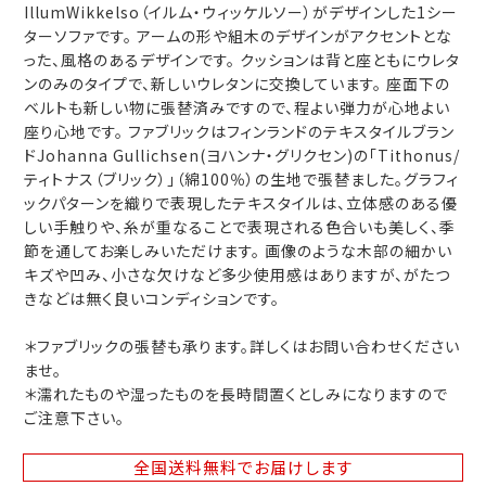
IllumWikkelso（イルム・ウィッケルソー）がデザインした1シー
ターソファです。 アームの形や組木のデザインがアクセントとな
った、風格のあるデザインです。 クッションは背と座ともにウレタ
ンのみのタイプで、新しいウレタンに交換しています。 座面下の
ベルトも新しい物に張替済みですので、程よい弾力が心地よい
座り心地です。 ファブリックはフィンランドのテキスタイルブラン
ドJohanna Gullichsen(ヨハンナ・グリクセン)の「Tithonus/
ティトナス（ブリック）」（綿100％）の生地で張替ました。グラフィ
ックパターンを織りで表現したテキスタイルは、立体感のある優
しい手触りや、糸が重なることで表現される色合いも美しく、季
節を通してお楽しみいただけます。 画像のような木部の細かい
キズや凹み、小さな欠けなど多少使用感はありますが、がたつ
きなどは無く良いコンディションです。
＊ファブリックの張替も承ります。詳しくはお問い合わせください
ませ。
＊濡れたものや湿ったものを長時間置くとしみになりますので
ご注意下さい。
全国送料無料
でお届けします