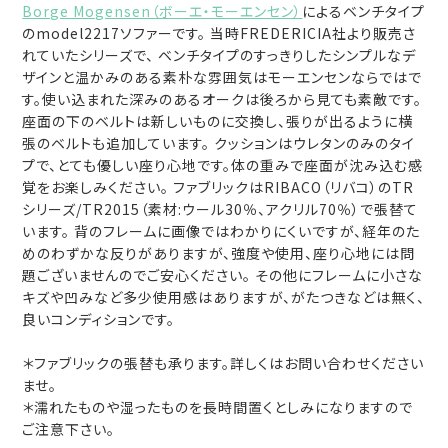
Borge Mogensen（ボーエ・モーエンセン）
によるベンチタイプ
のmodel2217ソファーです。 当時FREDERICIA社より販売さ
れていたシリーズで、 ベンチタイプのすっきりしたシンプルなデ
ザインと温かみのある素朴な雰囲気はモーエンセンならではで
す。使い込まれた深みのあるオークは後ろから見ても素敵です。
座面の下のベルトは新しいものに交換し、張りが出るように横
張のベルトも追加しています。 クッションはウレタンのみのタイ
プで、とても優しい座り心地です。体の重みで座面が沈み込む感
覚をお楽しみください。 ファブリックはRIBACO（リバコ）のTR
シリーズ/TR2015（素材:ウール30％、アクリル70％）で張替て
います。 背のフレームに画像ではわかりにくいですが、経年のた
めのわずかな反りがありますが、強度や使用、座り心地には問
題ございませんのでご安心ください。 その他にフレームに小さな
キズや凹みなど多少使用感はありますが、がたつきなどは無く、
良いコンディションです。
＊ファブリックの張替も承ります。詳しくはお問い合わせください
ませ。
＊濡れたものや湿ったものを長時間置くとしみになりますので
ご注意下さい。