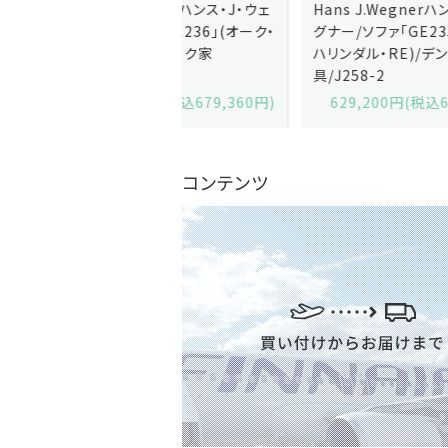
J.Wegnerハンス・J・ウェ
Hans J.Wegnerハンス・J・ウェ
ソファ「GE236」(オーク・
グナー/ソファ「GE235」(オーク/
x)/デンマーク家
ハリンダル・RE)/デンマーク家
2-13
具/J258-2
,600円(税込679,360円)
629,200円(税込692,120円)
コンテンツ