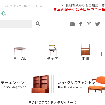
ミングジョー humming joe
家具の配送料は全国当店で負
その他のブランド／デザイナー