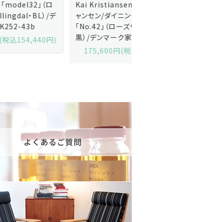
Kai Kristiansenカイ・クリスチ
Johannes Andersen
ャンセン/ダイニングチェアー
ス・アンダーセン/サイドボ
「No.42」（ローズウッド・レザー
「model 160」（ローズウッ
黒）/デンマーク家具/J252-57j
デンマーク家具/J219-30
175,600円(税込193,160円)
602,000円(税込662,2