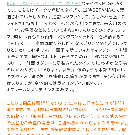
Hans J Wegner（ハンスＪウェグナー）
のデイベッド「GE258」
です。 こちらはチークの角脚のタイプで、当時GETAMA社で製
造されていたものです。 通常はソファとして、背もたれを上にス
ライドさせ持ち上げるとベッドとして使用できます。 来客用のベ
ッドや、お昼寝などにもいいですね。ゆったりとくつろげます。 ソ
ファ時には背もたれ内部に枕やブランケットなどを収納するこ
とも出来ます。 座面は取り外し可能なスプリングタイプでしっか
りとした座り心地です。 座面下は新しいキルティングシートを張
る予定です。 横板のボルトは安全のため新しいものに交換して
おります。 背面はグレーに塗装されたタイプです。わずかな塗装
のはがれや欠けがあります。 また、画像のような木部の細かい
キズや凹み、脚に欠けを補修した箇所があります。 多少使用感
はありますが、全体的には良いコンディションです。
＊フレームはメンテナンス済みです。
こちらの商品は張替前ですので、生地はお好きな生地で張替を
承ります。 表示価格は日本製のリバコのNC、TRシリーズの場合
の価格です。（張替料、生地代、ウレタン代を含む） その他の生地
で張替をご希望の場合は、追加料金がかかりますので 改めまし
てお見積りいたします。お気軽にお問い合わせくださいませ。 取