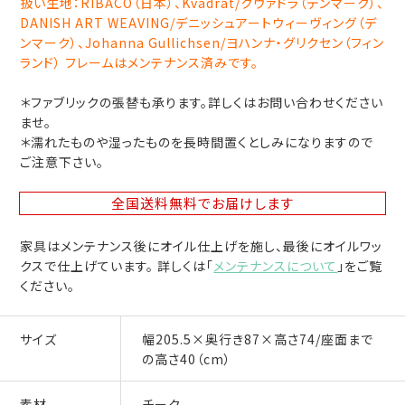
扱い生地：RIBACO（日本）、Kvadrat/クヴァドラ（デンマーク）、
DANISH ART WEAVING/デニッシュアートウィーヴィング（デ
ンマーク）、Johanna Gullichsen/ヨハンナ・グリクセン（フィン
ランド） フレームはメンテナンス済みです。
＊ファブリックの張替も承ります。詳しくはお問い合わせください
ませ。
＊濡れたものや湿ったものを長時間置くとしみになりますので
ご注意下さい。
全国送料無料
でお届けします
家具はメンテナンス後にオイル仕上げを施し、最後にオイルワッ
クスで仕上げています。 詳しくは「
メンテナンスについて
」をご覧
ください。
サイズ
幅205.5×奥行き87×高さ74/座面まで
の高さ40（cm）
素材
チーク