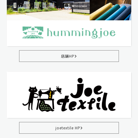
店舗HP
joetextile HP