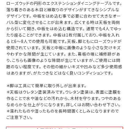
ローズウッドの円形のエクステンションダイニングテーブルです。
落ち着きのある木目と縁取りのデザインがすてきなシンプルな
デザインです。 中板をはめ込む事で必要に合わせて大きなオー
バル型に変化させることが出来ます。 広くする時は天板を両側
から引いて開き、中板をはめ込む構造です。 通常でも4人でゆっ
たり座ることができます。 中板は1枚付属しており、中板を入れ
ると6～8人での使用も可能です。天板、脚ともにローズウッドが
使用されています。 天板と中板に画像のような小さな欠けキズ
やわずかな隙間が生じています。 また、幕板の端に補修跡があ
り、こちらも画像のような隙間が生じていますが、ご使用には問
題のない程度です。 その他の細かいキズや凹みなど多少使用感
はありますが、がたつきなどはなく良いコンディションです。
＊脚は工具にて簡単に取り外しが出来ます。
＊天板はウレタン塗装済みです。ウレタン塗装は、表面に塗膜を
作ることで水や油などの汚れから、木材を守ります。つやのある
なめらかな仕上がりになります。詳しくはお問い合わせ下さい。
＊濡れたものや湿ったものを長時間置くとしみになりますので
ご注意下さい。