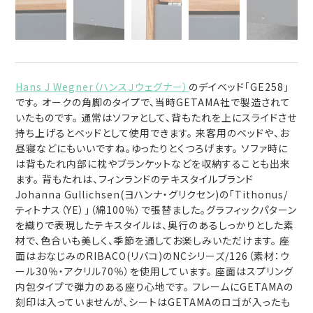
Hans J Wegner（ハンスＪウェグナー）
のデイベッド「GE258」
です。 オークの角脚のタイプで、当時GETAMA社で製造されて
いたものです。 通常はソファとして、背もたれを上にスライドさせ
持ち上げるとベッドとして使用できます。 来客用のベッドや、お
昼寝などにもいいですね。ゆったりとくつろげます。 ソファ時に
は背もたれ内部に枕やブランケットなどを収納することも出来
ます。 背もたれは、フィンランドのテキスタイルブランド
Johanna Gullichsen(ヨハンナ・グリクセン)の「Tithonus/
ティトナス（YE）」（綿100％）で張替ました。グラフィックパターン
を織りで表現したテキスタイルは、奥行のあるしっかりとした素
材で、色合いも美しく、季節を通してお楽しみいただけます。 座
面はおなじみのRIBACO(リバコ)のNCシリーズ/126（素材：ウ
ール30％・アクリル70％）を使用しています。 座面はスプリング
内包タイプで弾力のある座り心地です。 フレームにGETAMAの
刻印は入っていませんが、シートはGETAMAのロゴが入ったも