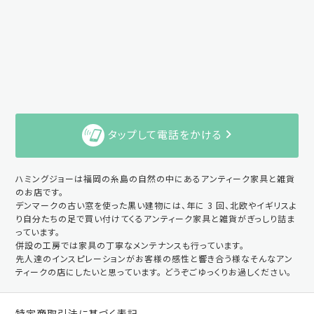
タップして電話をかける
ハミングジョーは福岡の糸島の自然の中にあるアンティーク家具と雑貨
のお店です。
デンマークの古い窓を使った黒い建物には、年に 3 回、北欧やイギリスよ
り自分たちの足で買い付けてくるアンティーク家具と雑貨がぎっしり詰ま
っています。
併設の工房では家具の丁寧なメンテナンスも行っています。
先人達のインスピレーションがお客様の感性と響き合う様なそんなアン
ティークの店にしたいと思っています。 どうぞごゆっくりお過しください。
特定商取引法に基づく表記