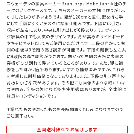
スウェーデンの家具メーカーBrantorps Mobelfabrik社のチ
ークのブックケースです。 こちらのメーカーの本棚は作りがしっ
かりしたものが多いようです。 幅が128cmと広く、鍵を持ち手
にして手前に引くとデスクになる仕組みです。 下段には引き戸
収納が左右にあり、中央に引き出しが6段あります。 ヴィンテー
ジ家具の中でも人気のデザインです。 背が高めのサイドボード
やキャビネットとしてもご使用いただけます。 上段の向かって右
側の棚板は9段階の高さ調節が可能です。 下段の棚板も左右共
に9段階の高さ調節ができます。 向かって左側の天板に表面の
突板がひび割れて浮いているところがあります。 また、脚に補
修をした跡が2箇所あります。いずれも補修済みですが、これら
を考慮した割引価格となっております。また、下段の引き戸内の
背板に小さな穴があります。 その他にも画像のような細かいキ
ズや凹み、突板の欠けなど多少使用感はありますが、 全体的に
は良いコンディションです。
＊濡れたものや湿ったものを長時間置くとしみになりますので
ご注意下さい。
全国送料無料
でお届けします