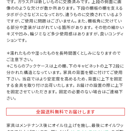
です。 ガラス戸は新しいものに交換済みです。 上段の側面に画
像ののような欠けが数か所あります。 下段の棚板の棚を支える
タボが小さなビスになっており、違うものに交換されているよう
ですが、ご使用に問題はございません。また、棚板角に欠けてい
る部分や塗装がはがれている箇所があります。 その他の細かい
キズや凹み、輪ジミなど多少使用感はありますが、良いコンディ
ションです。
＊濡れたものや湿ったものを長時間置くとしみになりますので
ご注意下さい。
＊こちらのブックケースは上の棚、下のキャビネットの上下2段に
分かれた構造となっています。 家具の背面を壁に付けてご使用
下さい。 当店ではより安定度を高めるため、背面に上下を固定
する金具を取り付け出荷いたします。 お届けの設置の際に上下
を固定させていただきます。 固定の必要のない場合はご連絡下
さい。
全国送料無料
でお届けします
家具はメンテナンス後にオイル仕上げを施し、最後にオイルワッ