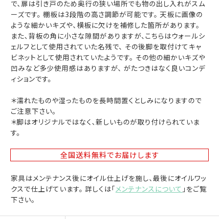
で、扉は引き戸のため奥行の狭い場所でも物の出し入れがスム
ーズです。 棚板は3段階の高さ調節が可能です。 天板に画像の
ような細かいキズや、横板に欠けを補修した箇所があります。
また、背板の角に小さな隙間がありますが、こちらはウォールシ
ェルフとして使用されていた名残で、 その後脚を取付けてキャ
ビネットとして使用されていたようです。 その他の細かいキズや
凹みなど多少使用感はありますが、 がたつきはなく良いコンデ
ィションです。
＊濡れたものや湿ったものを長時間置くとしみになりますので
ご注意下さい。
＊脚はオリジナルではなく、新しいものが取り付けられていま
す。
全国送料無料
でお届けします
家具はメンテナンス後にオイル仕上げを施し、最後にオイルワッ
クスで仕上げています。 詳しくは「
メンテナンスについて
」をご覧
下さい。