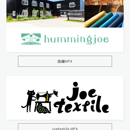
店舗HP
joetextile HP