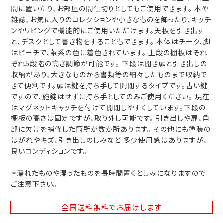
間に置いたり、お部屋の間仕切りとしてもご使用できます。 本や
雑誌、お気に入りのコレクションや小さなものを飾ったり、キッチ
ンやリビングで機能的にご使用いただけます。天板を引き出す
と、デスクとして書き物をすることもできます。 本体はチーク、脚
はビーチで、茶系の色に着色されています。 上段の棚板はそれ
ぞれ5段階の高さ調節が可能です。 下段は開き扉と引き出しの
収納があり、大きなものから書類等の細々したものまで収納で
きて便利です。扉は鍵を持ち手して開閉するタイプです。古い鍵
ですので、施錠はせずに持ち手としてのみご使用ください。 現在
はマグネットキャッチを付けて開閉しやすくしています。下段の
棚板の高さは固定ですが、取り外し可能です。 引き出しや扉、角
部に欠けを補修した箇所が数か所あります。 その他にも塗装の
はがれやキズ、引き出しのしみなど 多少使用感はありますが、
良いコンディションです。
＊濡れたものや湿ったものを長時間置くとしみになりますので
ご注意下さい。
全国送料無料
でお届けします