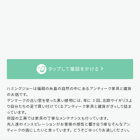
タップして電話をかける
ハミングジョーは福岡の糸島の自然の中にあるアンティーク家具と雑貨
のお店です。
デンマークの古い窓を使った黒い建物には、年に 3 回、北欧やイギリスよ
り自分たちの足で買い付けてくるアンティーク家具と雑貨がぎっしり詰ま
っています。
併設の工房では家具の丁寧なメンテナンスも行っています。
先人達のインスピレーションがお客様の感性と響き合う様なそんなアン
ティークの店にしたいと思っています。 どうぞごゆっくりお過しください。