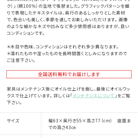
ク）」（綿100％）の生地で張替ました。グラフィックパターンを織
りで表現したテキスタイルは、奥行のあるしっかりとした素材
で、色合いも美しく、季節を通してお楽しみいただけます。 画像
のような細かなキズや凹みなど多少使用感はありますが、良い
コンディションです。
＊木目や色味、コンディションはそれぞれ多少異なります。
＊濡れたものや湿ったものを長時間置くとしみになりますので
ご注意下さい。
全国送料無料
でお届けします
家具はメンテナンス後にオイル仕上げを施し、最後にオイルワッ
クスで仕上げています。 詳しくは「
メンテナンスについて
」をご覧
下さい。
サイズ
幅63×奥行き55×高さ77（cm） 座面ま
での高さ43㎝