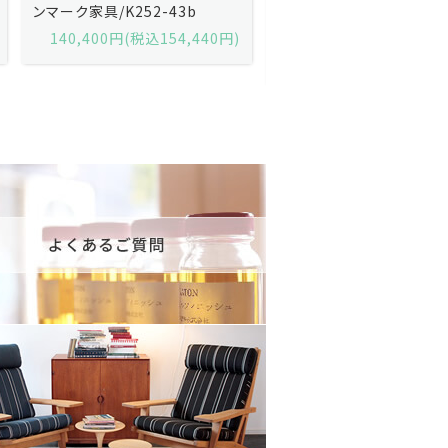
「No.42」（ローズウッド・レザー
「model 160」（ローズウッ
黒）/デンマーク家具/J252-57j
デンマーク家具/J219-30
175,600円(税込193,160円)
602,000円(税込662,2