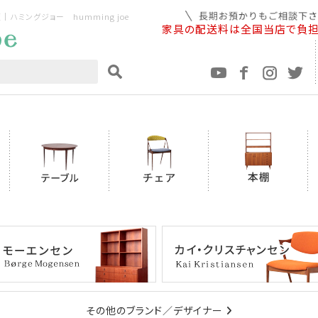
ミングジョー humming joe
家具の配送料は全国当店で負
その他のブランド／デザイナー