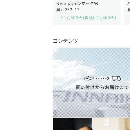
x)/デンマーク家
ハリンダル・RE)/デンマーク家
2-13
具/J258-2
,600円(税込679,360円)
629,200円(税込692,120円)
コンテンツ