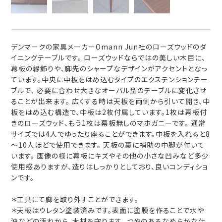
デンマークの家具メーカーOmann Jun社のローズウッドのダ
イニングテーブルです。 ローズウッドならではの美しい木目に、
幕板の縁飾りや、脚先のシャープなデザインがアクセントとなっ
ています。中央に中板をはめ込むタイプのエクステンションテー
ブルで、 必要に合わせ大きなオーバル型のテーブルに変化させ
ることが出来ます。 広くする時は天板を両側から引いて開き、中
板をはめ込む構造で、中板は2枚付属しています。1枚は幕板付
きのローズウッド、もう1枚は幕板無しのマホガニーです。 通常
サイズでは4人でゆったり座ることができます。中板を入れると8
～10人ほどで使用できます。 天板の裏に補助の中脚が付いて
います。 画像の様に幕板にキズやその他の小さな凹みなど多少
使用感ありますが、造りはしっかりとしており、良いコンディショ
ンです。
＊工具にて脚を取り外すことができます。
＊天板はウレタン塗装済みです。表面に塗膜を作ることで水や
油などの汚れから、木材を守ります。 つやのあるなめらかな仕