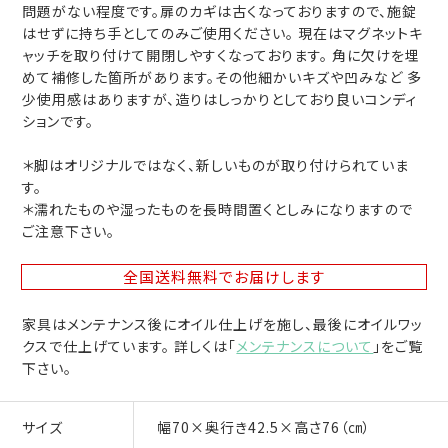
問題がない程度です。扉のカギは古くなっておりますので、施錠
はせずに持ち手としてのみご使用ください。 現在はマグネットキ
ャッチを取り付けて開閉しやすくなっております。 角に欠けを埋
めて補修した箇所があります。その他細かいキズや凹みなど 多
少使用感はありますが、造りはしっかりとしており良いコンディ
ションです。
＊脚はオリジナルではなく、新しいものが取り付けられていま
す。
＊濡れたものや湿ったものを長時間置くとしみになりますので
ご注意下さい。
全国送料無料
でお届けします
家具はメンテナンス後にオイル仕上げを施し、最後にオイルワッ
クスで仕上げています。 詳しくは「
メンテナンスについて
」をご覧
下さい。
サイズ
幅70×奥行き42.5×高さ76（㎝）