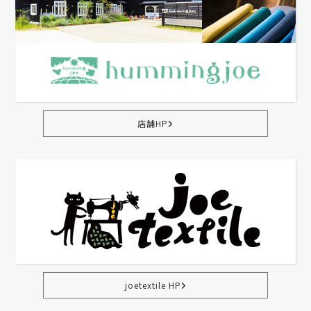
店舗HP
joetextile HP