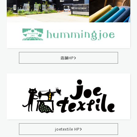
店舗HP
joetextile HP