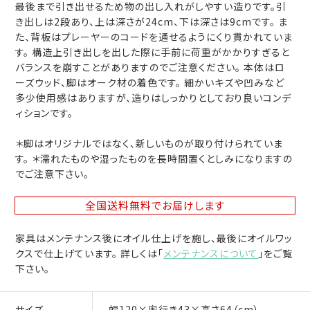
最後まで引き出せるため物の出し入れがしやすい造りです。引
き出しは2段あり、上は深さが24cm、下は深さは9cmです。 ま
た、背板はプレーヤーのコードを通せるようにくり貫かれていま
す。 構造上引き出しを出した際に手前に荷重がかかりすぎると
バランスを崩すことがありますのでご注意ください。 本体はロ
ーズウッド、脚はオーク材の着色です。 細かいキズや凹みなど
多少使用感はありますが、造りはしっかりとしており良いコンデ
ィションです。
＊脚はオリジナルではなく、新しいものが取り付けられていま
す。 ＊濡れたものや湿ったものを長時間置くとしみになりますの
でご注意下さい。
全国送料無料
でお届けします
家具はメンテナンス後にオイル仕上げを施し、最後にオイルワッ
クスで仕上げています。 詳しくは「
メンテナンスについて
」をご覧
下さい。
サイズ
幅120×奥行き43×高さ64（cm）