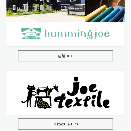
店舗HP
joetextile HP