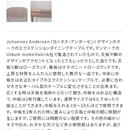
Johannes Andersen（ヨハネス・アンダーセン）デザインのチ
ークのエクステンションダイニングテーブルです。デンマークの
Uldum mobelfabrik社で製造されていたもので、天板や脚の
デザインがアクセントとなったとてもしっかりとした造りです。天
板と脚はローズウッド、幕板はマホガニー×ローズウッドです。
上質な材質をふんだんに使用した贅沢な一品です。 中央に中
板をはめ込むタイプのエクステンションテーブルで、 必要に合わ
せ大きなオーバル型のテーブルに変化させることが出来ます。
広くする時は天板を両側から引いて開き、中板をはめ込む構造
で、中板は2枚付属しています。 通常サイズでは4人でゆったり
座ることができます。中板を入れると8～10人ほどで使用できま
す。 中板を2枚入れた時に重みにより天板と中板の間に隙間が
生じますが、ご使用には問題のない程度です。 その他の細かい
キズや凹み、わずかな欠けなど多少使用感はありますが、造り