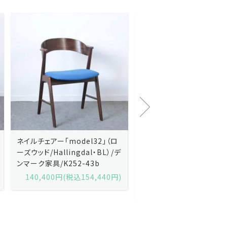
Kai Kristiansenカイ・クリスチ
Johannes Andersen
ャンセン/ダイニングチェアー
ス・アンダーセン/サイドボ
「No.42」（ローズウッド・レザー
「model 160」（ローズウッ
黒）/デンマーク家具/J252-57j
デンマーク家具/J219-30
175,600円(税込193,160円)
602,000円(税込662,2