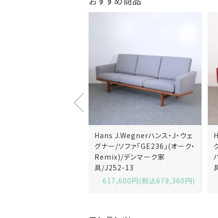
おすすめ商品
J.Wegnerハンス・J・ウェ
Hans J.Wegnerハンス・J・ウェ
ソファ「GE236」(オーク・
グナー/ソファ「GE235」(オーク/
x)/デンマーク家
ハリンダル・RE)/デンマーク家
2-13
具/J258-2
,600円(税込679,360円)
629,200円(税込692,120円)