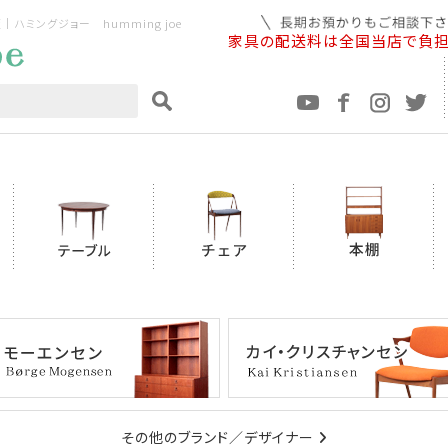
ミングジョー humming joe
家具の配送料は全国当店で負
その他のブランド／デザイナー