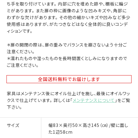
ち手を取り付けています。 内部に穴を埋めた跡や、棚板に輪ジ
ミがあります。 また扉の枠に画像のような凹みキズや、角部に
わずかな欠けがあります。 その他の細かいキズや凹みなど多少
使用感はありますが、がたつきなどはなく全体的に良いコンデ
ィションです。
＊扉の開閉の際は、扉の重みでバランスを崩さないよう十分ご
注意ください。
＊濡れたものや湿ったものを長時間置くとしみになりますので
ご注意ください。
全国送料無料
でお届けします
家具はメンテナンス後にオイル仕上げを施し、最後にオイルワッ
クスで仕上げています。 詳しくは「
メンテナンスについて
」をご覧
下さい。
サイズ
幅83×奥行50×高さ145（㎝）/壁に面し
た1辺58cm