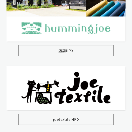
店舗HP
joetextile HP