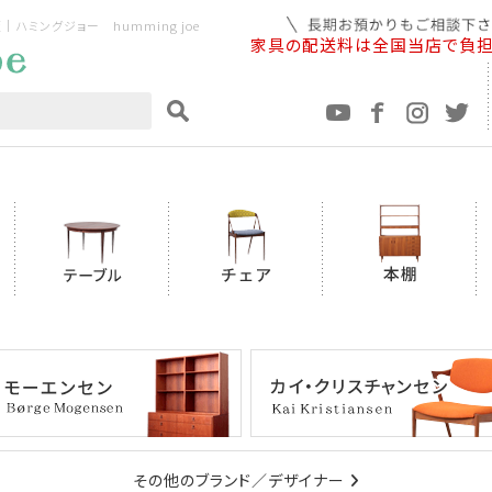
ミングジョー humming joe
家具の配送料は全国当店で負
その他のブランド／デザイナー