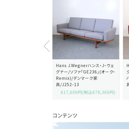
J.Wegnerハンス・J・ウェ
Hans J.Wegnerハンス・J・ウェ
ソファ「GE236」(オーク・
グナー/ソファ「GE235」(オーク/
x)/デンマーク家
ハリンダル・RE)/デンマーク家
2-13
具/J258-2
,600円(税込679,360円)
629,200円(税込692,120円)
コンテンツ