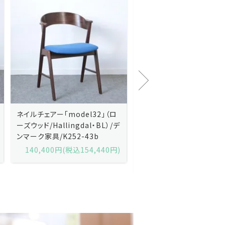
Kai Kristiansenカイ・クリスチ
Johannes Andersen
ャンセン/ダイニングチェアー
ス・アンダーセン/サイドボ
「No.42」（ローズウッド・レザー
「model 160」（ローズウッ
黒）/デンマーク家具/J252-57j
デンマーク家具/J219-30
175,600円(税込193,160円)
602,000円(税込662,2