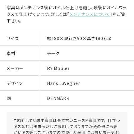
家具はメンテナンス後にオイル仕上げを施し、最後にオイルワッ
クスで仕上げています。詳しくは「
メンテナンスについて
」をご覧
下さい。
サイズ
幅180×奥行き50×高さ180（㎝）
素材
チーク
メーカー
RY Mobler
デザイン
Hans J.Wegner
国
DENMARK
ご紹介しています家具は全て古いユーズド家具です。 目立つ
キズなどは出来るだけご説明しておりますがその他にも細
かいキズ等はございますので 新しい家具には無い雰囲気と