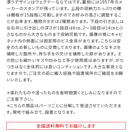
漂うデザインはウェグナーならではです。裏側には1957年のメ
ーカーのスタンプが残っています。 上段の収納力たっぷりの棚
は棚板が15段階に可動しますのでお好みの高さに調整するこ
とが出来ます。棚用のタボは2種類あります。 下段の引き出しは
左右共に引き出しの深さが1段目は6㎝、2～3段目は14㎝と小
さなものから大きなものまで収納可能です。 画像の様にキャビ
ネット内の側面には固定用のビス金具があります。こちらは安
全のため新しいものに交換しております。 画像のようなキズを
補修した箇所や、持ち手をの欠けを補修した跡があります。 そ
の他にも細かいキズや凹みなど多少使用感はありますが、がた
つきはなく全体的には良いコンディションです。大きな家具とな
りますので、ご注文の前に搬入経路や設置場所のご確認をお願
いいたします。
＊濡れたものや湿ったものを長時間置くとしみになりますので
ご注意下さい。
＊こちらの商品はパーツごとに分解して発送させていただきま
す。現地で組み立て、設置となります。
全国送料無料
でお届けします