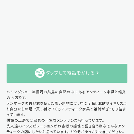
タップして電話をかける
ハミングジョーは福岡の糸島の自然の中にあるアンティーク家具と雑貨
のお店です。
デンマークの古い窓を使った黒い建物には、年に 3 回、北欧やイギリスよ
り自分たちの足で買い付けてくるアンティーク家具と雑貨がぎっしり詰ま
っています。
併設の工房では家具の丁寧なメンテナンスも行っています。
先人達のインスピレーションがお客様の感性と響き合う様なそんなアン
ティークの店にしたいと思っています。 どうぞごゆっくりお過しください。