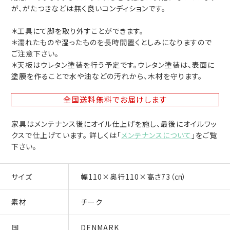
が、がたつきなどは無く良いコンディションです。
＊工具にて脚を取り外すことができます。
＊濡れたものや湿ったものを長時間置くとしみになりますので
ご注意下さい。
＊天板はウレタン塗装を行う予定です。ウレタン塗装は、表面に
塗膜を作ることで水や油などの汚れから、木材を守ります。
全国送料無料
でお届けします
家具はメンテナンス後にオイル仕上げを施し、最後にオイルワッ
クスで仕上げています。 詳しくは「
メンテナンスについて
」をご覧
下さい。
サイズ
幅110×奥行110×高さ73（㎝）
素材
チーク
国
DENMARK