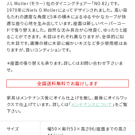
J.L Moller（モラー）社のダイニングチェアー「NO.82」です。
1970年にNiels O.Mollerによってデザインされました。 高い背
もたれの適度な角度と5本の横木によるゆるやかなカーブが快
適な座り心地を生み出しています。座面は新しいペーパーコー
ドで張り替えました。 自然な沈み具合が心地良く、ゆったりと座
ることができます。 木目はそれぞれ異なりますが、全体的に似
た木目です。画像の様に木部に細かいキズなど多少使用感はあ
りますが、良いコンディションです。
＊座面の張り替えも承ります。詳しくはお問い合わせ下さいま
せ。
全国送料無料
でお届けします
家具はメンテナンス後にオイル仕上げを施し、最後にオイルワッ
クスで仕上げています。 詳しくは「
メンテナンスについて
」をご覧
下さい。
サイズ
幅50×奥行53×高さ96/座面までの高さ