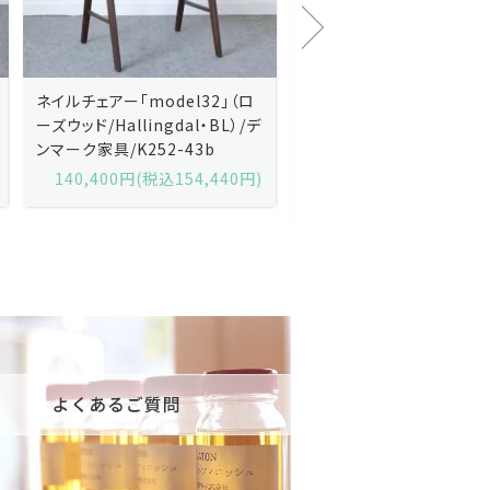
Kai Kristiansenカイ・クリスチ
Johannes Andersen
ャンセン/ダイニングチェアー
ス・アンダーセン/サイドボ
「No.42」（ローズウッド・レザー
「model 160」（ローズウッ
黒）/デンマーク家具/J252-57j
デンマーク家具/J219-30
175,600円(税込193,160円)
602,000円(税込662,2