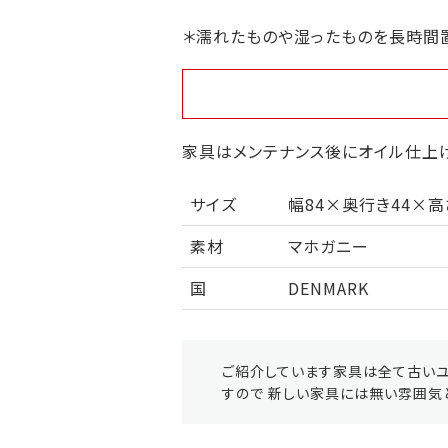
＊濡れたものや湿ったものを長時間
家具はメンテナンス後にオイル仕上げ
サイズ
幅84×奥行き44×高さ
素材
マホガニー
国
DENMARK
ご紹介しています家具は全て古いユ
すので 新しい家具には無い雰囲気