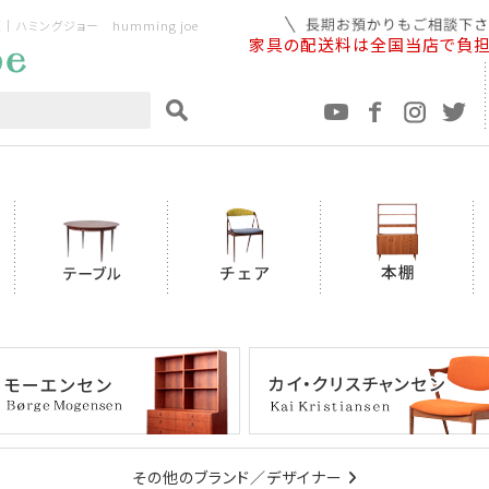
ミングジョー humming joe
家具の配送料は全国当店で負
その他のブランド／デザイナー