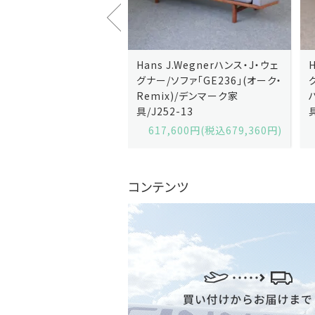
J.Wegnerハンス・J・ウェ
Hans J.Wegnerハンス・J・ウェ
ソファ「GE236」(オーク・
グナー/ソファ「GE235」(オーク/
x)/デンマーク家
ハリンダル・RE)/デンマーク家
2-13
具/J258-2
,600円(税込679,360円)
629,200円(税込692,120円)
コンテンツ