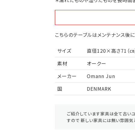
＊濡れたものや湿ったものを長時間
こちらのテーブルはメンテナンス後に
サイズ
直径120×高さ71（
素材
オークー
メーカー
Omann Jun
国
DENMARK
ご紹介しています家具は全て古いユ
すので 新しい家具には無い雰囲気