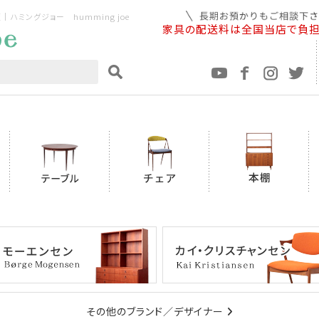
ミングジョー humming joe
家具の配送料は全国当店で負
その他のブランド／デザイナー