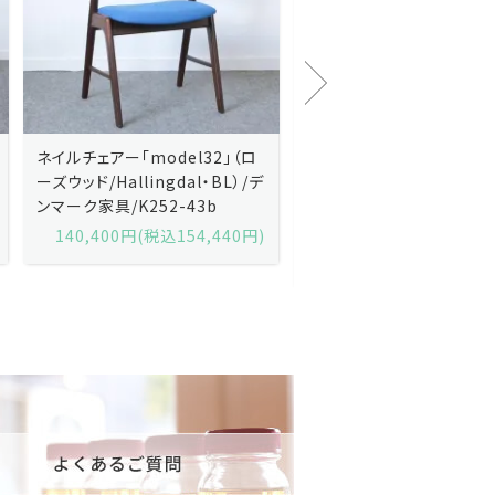
Kai Kristiansenカイ・クリスチ
Johannes Andersen
ャンセン/ダイニングチェアー
ス・アンダーセン/サイドボ
「No.42」（ローズウッド・レザー
「model 160」（ローズウッ
黒）/デンマーク家具/J252-57j
デンマーク家具/J219-30
175,600円(税込193,160円)
602,000円(税込662,2