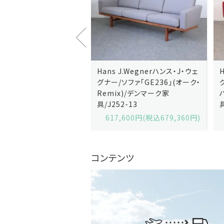
J.Wegnerハンス・J・ウェ
Hans J.Wegnerハンス・J・ウェ
ソファ「GE236」(オーク・
グナー/ソファ「GE235」(オーク/
x)/デンマーク家
ハリンダル・RE)/デンマーク家
2-13
具/J258-2
,600円(税込679,360円)
629,200円(税込692,120円)
コンテンツ