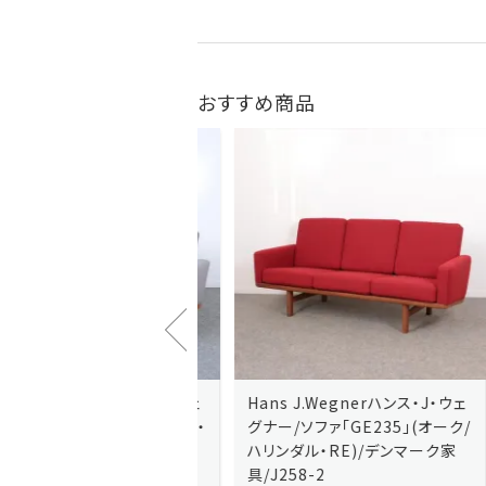
おすすめ商品
J.Wegnerハンス・J・ウェ
Hans J.Wegnerハンス・J・ウェ
ソファ「GE236」(オーク・
グナー/ソファ「GE235」(オーク/
x)/デンマーク家
ハリンダル・RE)/デンマーク家
2-13
具/J258-2