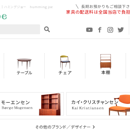
ミングジョー humming joe
家具の配送料は全国当店で負
その他のブランド／デザイナー