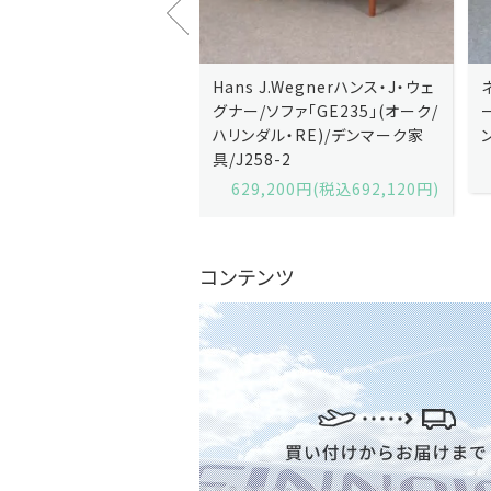
rハンス・J・ウェ
Hans J.Wegnerハンス・J・ウェ
ネイルチェアー
36」(オーク・
グナー/ソファ「GE235」(オーク/
ーズウッド/Ha
ク家
ハリンダル・RE)/デンマーク家
ンマーク家具/
具/J258-2
140,40
679,360円)
629,200円(税込692,120円)
コンテンツ