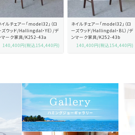
「model32」（ロ
ネイルチェアー「model32」（ロ
Kai 
llingdal・YE）/デ
ーズウッド/Hallingdal・BL）/デ
ャンセ
K252-43a
ンマーク家具/K252-43b
「No
黒）/
0円(税込154,440円)
140,400円(税込154,440円)
17