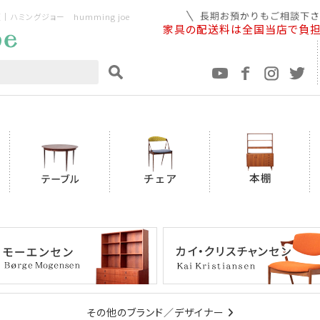
ミングジョー humming joe
家具の配送料は全国当店で負
その他のブランド／デザイナー