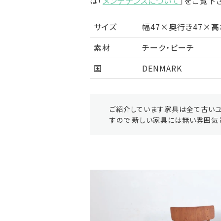
は「
メンテナンスについて
」をご覧下
サイズ
幅47×奥行き47×高
素材
チーク・ビーチ
国
DENMARK
ご紹介しています家具は全て古いユ
すので 新しい家具には無い雰囲気