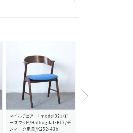
Kai Kristiansenカイ・クリスチ
Johannes Andersen
ャンセン/ダイニングチェアー
ス・アンダーセン/サイドボ
「No.42」（ローズウッド・レザー
「model 160」（ローズウッ