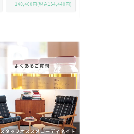
黒）/デンマーク家具/J252-57j
デンマーク家具/J219-30
175,600円(税込193,160円)
602,000円(税込662,2