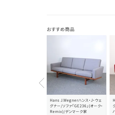
おすすめ商品
J.Wegnerハンス・J・ウェ
Hans J.Wegnerハンス・J・ウェ
ソファ「GE236」(オーク・
グナー/ソファ「GE235」(オーク/
x)/デンマーク家
ハリンダル・RE)/デンマーク家