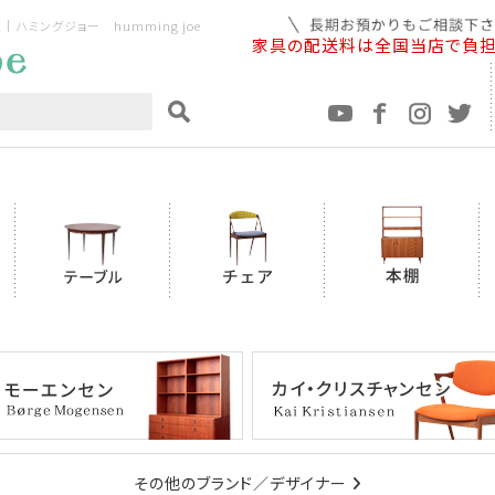
ミングジョー humming joe
家具の配送料は全国当店で負
その他のブランド／デザイナー