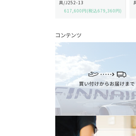
2-13
具/J258-2
,600円(税込679,360円)
629,200円(税込692,120円)
コンテンツ