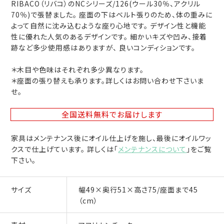
RIBACO（リバコ）のNCシリーズ/126(ウール30％、アクリル
70％)で張替ました。 座面の下はベルト張りのため、体の重みに
よって自然に沈み込むような座り心地です。 デザイン性と機能
性に優れた人気のあるデザインです。 細かいキズや凹み、接着
跡など多少使用感はありますが、 良いコンディションです。
＊木目や色味はそれぞれ多少異なります。
＊座面の張り替えも承ります。詳しくはお問い合わせ下さいま
せ。
全国送料無料
でお届けします
家具はメンテナンス後にオイル仕上げを施し、最後にオイルワッ
クスで仕上げています。 詳しくは「
メンテナンスについて
」をご覧
下さい。
サイズ
幅49×奥行51×高さ75/座面まで45
（cm）