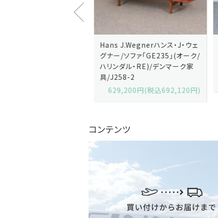
J.Wegnerハンス・J・ウェ
Hans J.Wegnerハンス・J・ウェ
ソファ「GE236」(オーク・
グナー/ソファ「GE235」(オーク/
x)/デンマーク家
ハリンダル・RE)/デンマーク家
2-13
具/J258-2
,600円(税込679,360円)
629,200円(税込692,120円)
コンテンツ