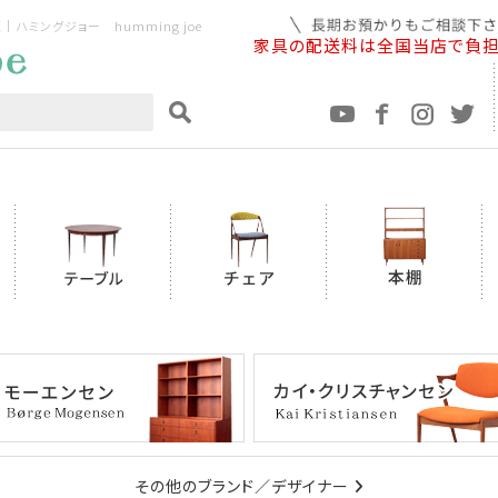
ミングジョー humming joe
家具の配送料は全国当店で負
その他のブランド／デザイナー