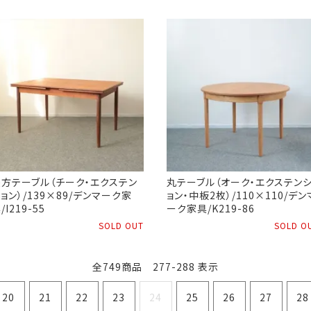
長方テーブル（チーク・エクステン
丸テーブル（オーク・エクステン
ョン）/139×89/デンマーク家
ョン・中板2枚）/110×110/デン
/I219-55
ーク家具/K219-86
SOLD OUT
SOLD O
全749商品 277-288 表示
20
21
22
23
24
25
26
27
28