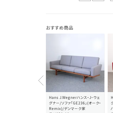
おすすめ商品
J.Wegnerハンス・J・ウェ
Hans J.Wegnerハンス・J・ウェ
ソファ「GE236」(オーク・
グナー/ソファ「GE235」(オーク/
x)/デンマーク家
ハリンダル・RE)/デンマーク家