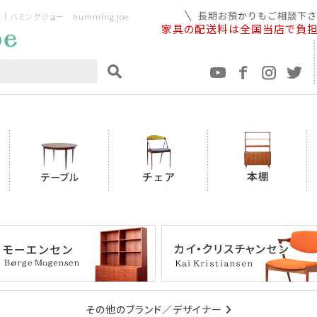
ミングジョー humming joe
家具の配送料は全国当店で負
その他のブランド／デザイナー