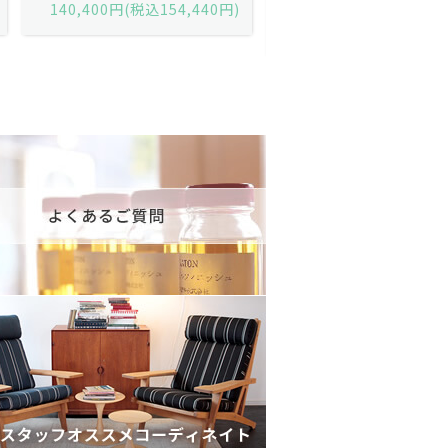
黒）/デンマーク家具/J252-57j
デンマーク家具/J219-30
175,600円(税込193,160円)
602,000円(税込662,2