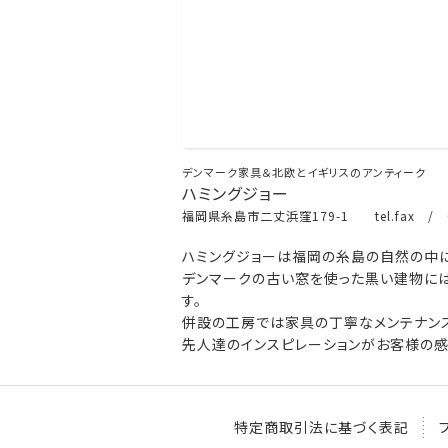
デンマーク家具＆北欧とイギリスのアンティーク
ハミングジョー
福岡県糸島市二丈浜窪179-1 tel.fax / 0
ハミングジョーは福岡の糸島の自然の中に
デンマークの古い窓を使った黒い建物には
す。
併設の工房では家具の丁寧なメンテナンス
先人達のインスピレーションがお客様の感
特定商取引法に基づく表記