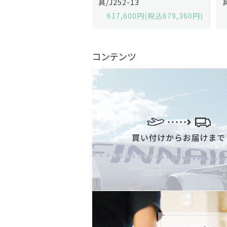
2-13
具/J258-2
,600円(税込679,360円)
629,200円(税込692,120円)
コンテンツ