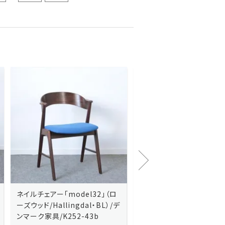
Kai Kristiansenカイ・クリスチ
Johannes Andersen
ャンセン/ダイニングチェアー
ス・アンダーセン/サイドボ
「No.42」（ローズウッド・レザー
「model 160」（ローズウッ