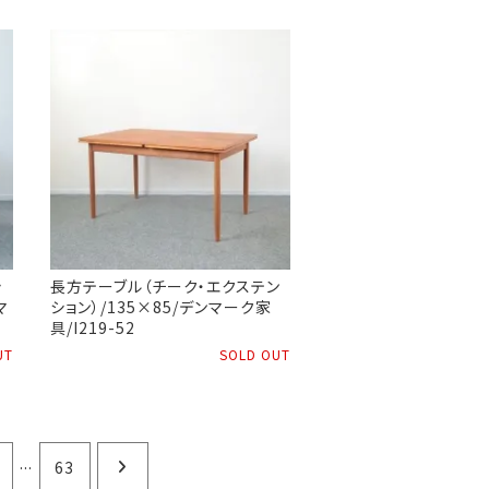
シ
長方テーブル（チーク・エクステン
マ
ション）/135×85/デンマーク家
具/I219-52
UT
SOLD OUT
...
63