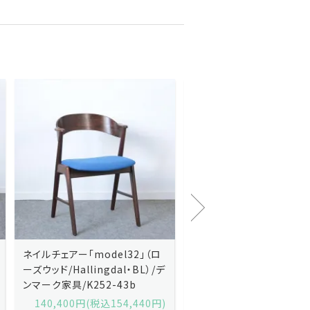
Kai Kristiansenカイ・クリスチ
Johannes Andersen
ャンセン/ダイニングチェアー
ス・アンダーセン/サイドボ
「No.42」（ローズウッド・レザー
「model 160」（ローズウッ
黒）/デンマーク家具/J252-57j
デンマーク家具/J219-30