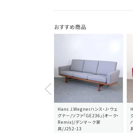
おすすめ商品
J.Wegnerハンス・J・ウェ
Hans J.Wegnerハンス・J・ウェ
ソファ「GE236」(オーク・
グナー/ソファ「GE235」(オーク/
x)/デンマーク家
ハリンダル・RE)/デンマーク家
2-13
具/J258-2