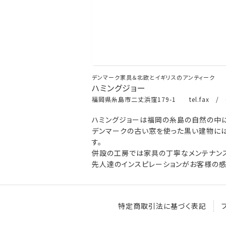
デンマーク家具＆北欧とイギリスのアンティーク
ハミングジョー
福岡県糸島市二丈浜窪179-1 tel.fax / 0
ハミングジョーは福岡の糸島の自然の中に
デンマークの古い窓を使った黒い建物には
す。
併設の工房では家具の丁寧なメンテナンス
先人達のインスピレーションがお客様の感
特定商取引法に基づく表記