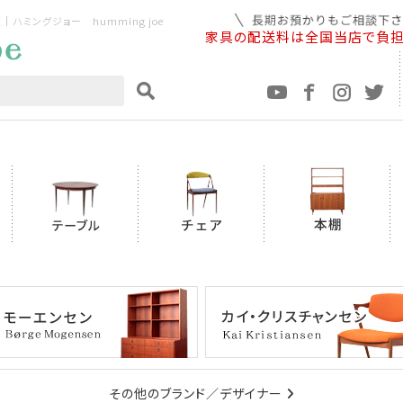
ミングジョー humming joe
家具の配送料は全国当店で負
その他のブランド／デザイナー